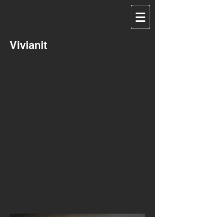
Vivianit
Fe3[PO4]2*8H2O
Vivianit-Kristalle bilden sich nur, wenn
phosphorsaure Lösungsmittel mit Fe-
Verbindungen wie Pyrrhotin, Pyrit,
Siderit, Fayalit in Kontakt kommen - in
einer sauerstofffreien Umgebung.
Erster Standort war der Nickenicher
Sattel, später auch im Bereich Dellen in
Kontakt mit eisenreicher Umgebung mit
Jarosit.
(zitiert G.Blaß)
Die Mikrohalterungen sind sehr
zerbrechlich und müssen sehr
vorsichtig behandelt werden. Die
folgenden Bilder sind mit Erkenntnissen
von Bernd Ternes verbunden, dank ihm.