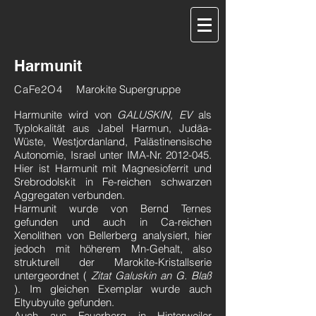
Harmunit
CaFe2O4
Marokite Supergruppe
Harmunite wird von
GALUSKIN, EV
als
Typlokalität aus Jabel Harmun, Judäa-
Wüste, Westjordanland, Palästinensische
Autonomie, Israel unter IMA-Nr.
2012-045
.
Hier ist Harmunit mit Magnesioferrit und
Srebrodolskit in Fe-reichen schwarzen
Aggregaten verbunden.
Harmunit wurde von Bernd Ternes
gefunden und auch in Ca-reichen
Xenolithen von Bellerberg analysiert, hier
jedoch mit höherem Mn-Gehalt, also
strukturell der Marokite-Kristallserie
untergeordnet (
Zitat Galuskin an G. Blaß
). Im gleichen Exemplar wurde auch
Eltyubyuite gefunden.
Auch aus Feuerberg in Hinterweiler